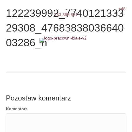
Zapraszamy do realizowania zamówień telefonicznych:
+48
122239992_7740121333
733 885 881
29308_47683838036640
Menu
03286_n
Pozostaw komentarz
Komentarz