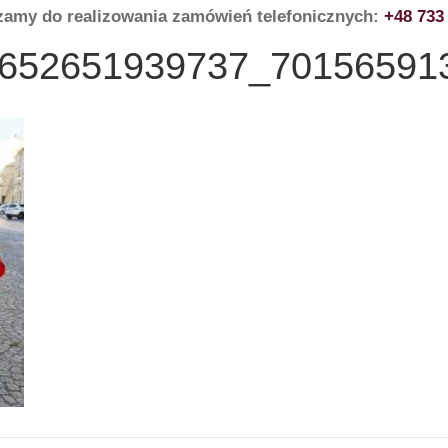
zamy do realizowania zamówień telefonicznych:
+48 733
652651939737_70156591
HOME
O NAS
SEZONY I OKOLICZNOŚCI
NA Ś