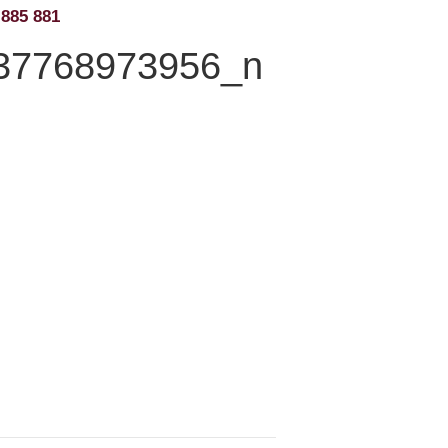
 885 881
37768973956_n
LUB
KURIER KWIATOWY
KONTAKT