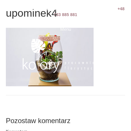
Zapraszamy do realizowania zamówień telefonicznych:
+48
upominek4
733 885 881
Menu
Pozostaw komentarz